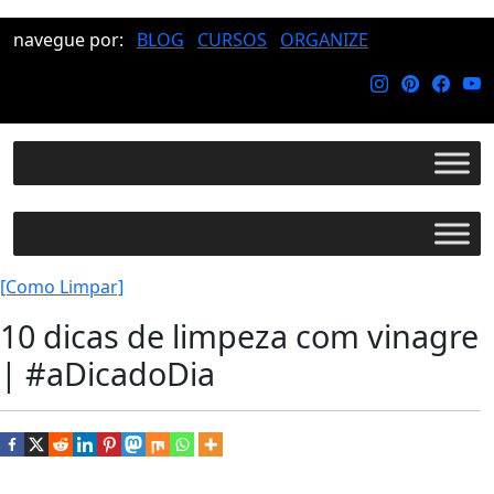
navegue por:
BLOG
CURSOS
ORGANIZE
[Como Limpar]
10 dicas de limpeza com vinagre
| #aDicadoDia