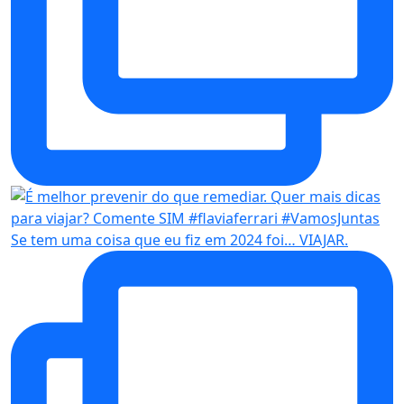
Se tem uma coisa que eu fiz em 2024 foi… VIAJAR.