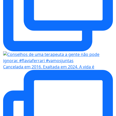
Cancelada em 2016. Exaltada em 2024. A vida é