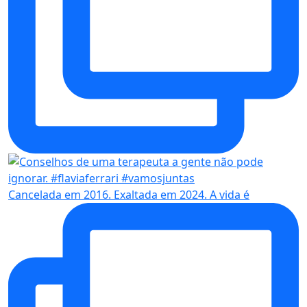
Cancelada em 2016. Exaltada em 2024. A vida é