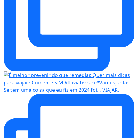
Se tem uma coisa que eu fiz em 2024 foi… VIAJAR.