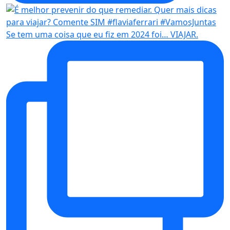
Se tem uma coisa que eu fiz em 2024 foi… VIAJAR.