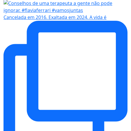
Cancelada em 2016. Exaltada em 2024. A vida é