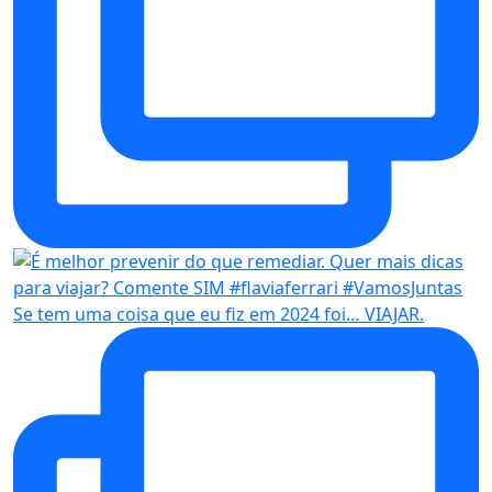
Se tem uma coisa que eu fiz em 2024 foi… VIAJAR.