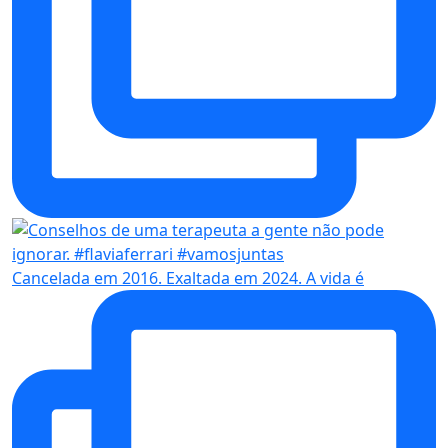
Cancelada em 2016. Exaltada em 2024. A vida é