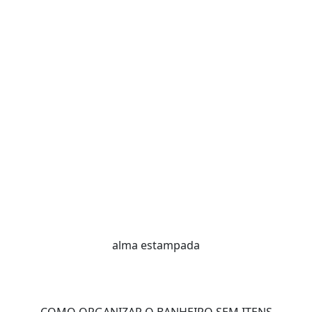
alma estampada
COMO ORGANIZAR O BANHEIRO SEM ITENS