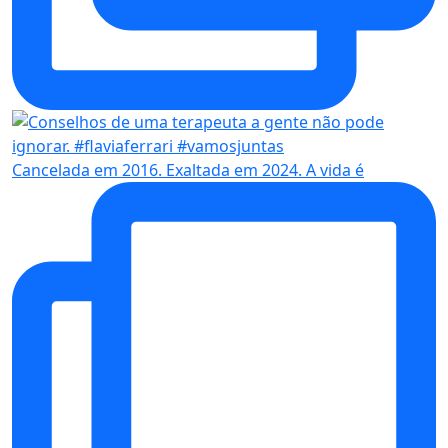
Cancelada em 2016. Exaltada em 2024. A vida é