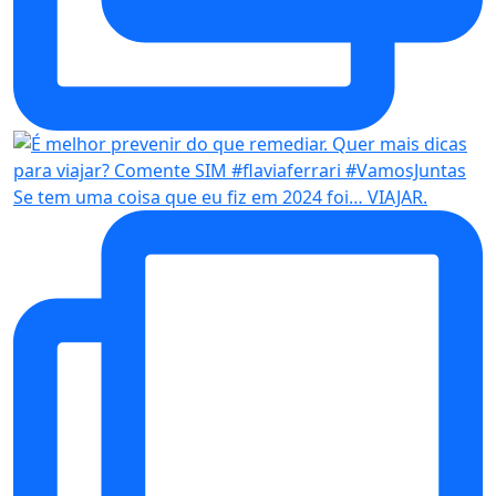
Se tem uma coisa que eu fiz em 2024 foi… VIAJAR.