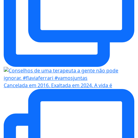
Cancelada em 2016. Exaltada em 2024. A vida é