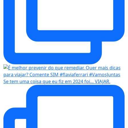
Se tem uma coisa que eu fiz em 2024 foi… VIAJAR.