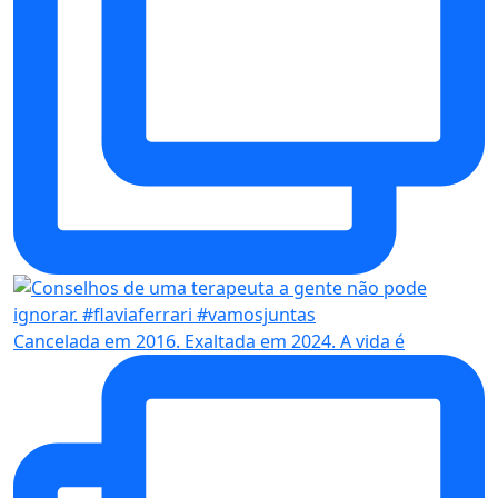
Cancelada em 2016. Exaltada em 2024. A vida é