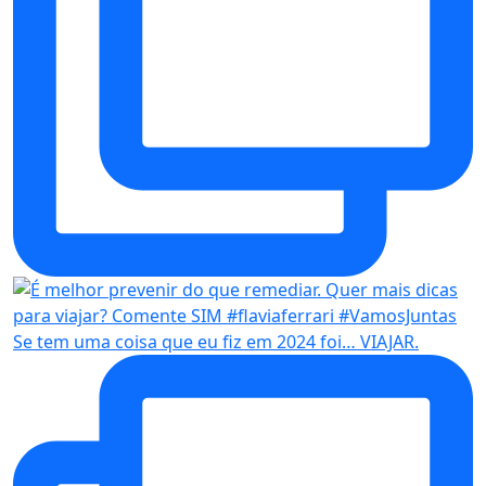
Se tem uma coisa que eu fiz em 2024 foi… VIAJAR.