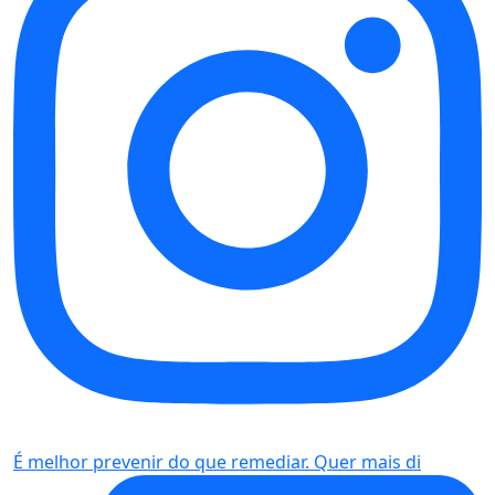
É melhor prevenir do que remediar. Quer mais di