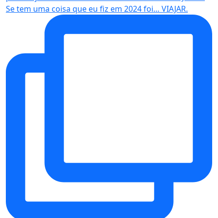
Se tem uma coisa que eu fiz em 2024 foi… VIAJAR.