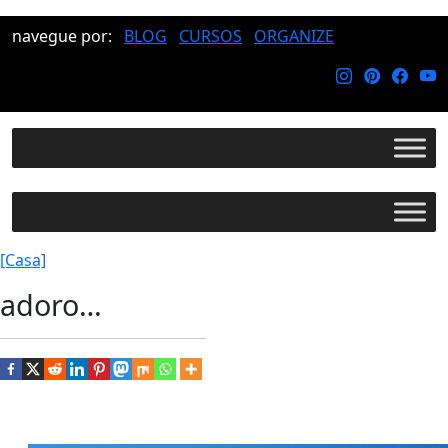
navegue por:
BLOG
CURSOS
ORGANIZE
[Casa]
adoro…