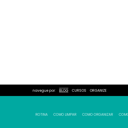
navegue por:
BLOG
CURSOS
ORGANIZE
ROTINA
COMO LIMPAR
COMO ORGANIZAR
COM