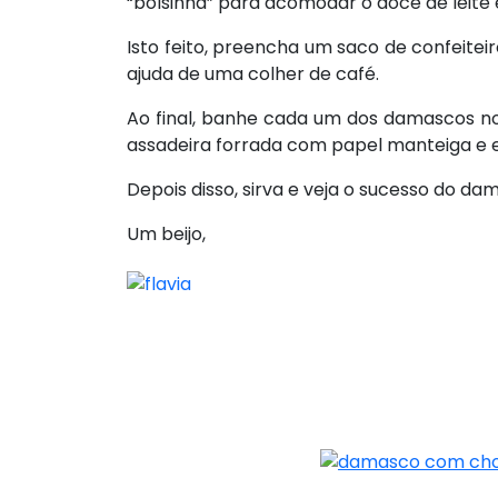
“bolsinha” para acomodar o doce de leite e
Isto feito, preencha um saco de confeit
ajuda de uma colher de café.
Ao final, banhe cada um dos damascos no
assadeira forrada com papel manteiga e 
Depois disso, sirva e veja o sucesso do d
Um beijo,