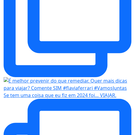
Se tem uma coisa que eu fiz em 2024 foi… VIAJAR.