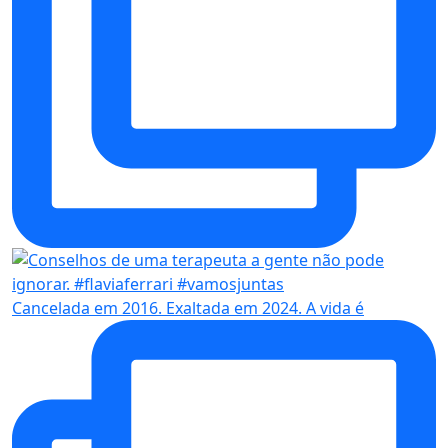
Cancelada em 2016. Exaltada em 2024. A vida é