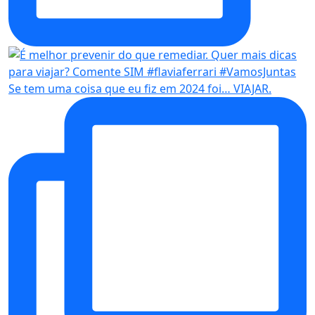
Se tem uma coisa que eu fiz em 2024 foi… VIAJAR.