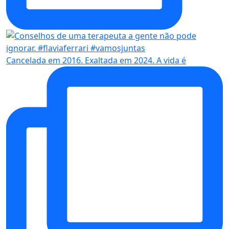
Cancelada em 2016. Exaltada em 2024. A vida é