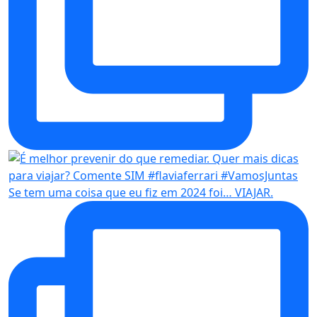
Se tem uma coisa que eu fiz em 2024 foi… VIAJAR.