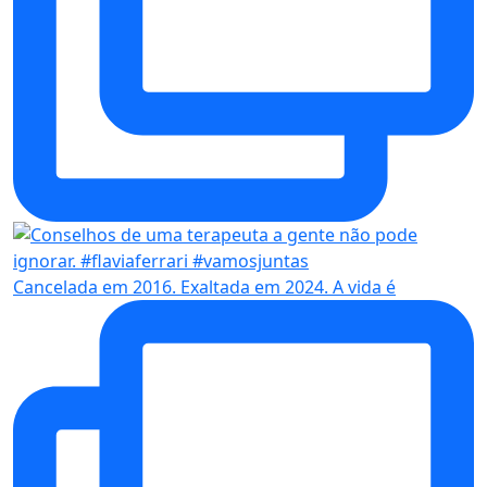
Cancelada em 2016. Exaltada em 2024. A vida é