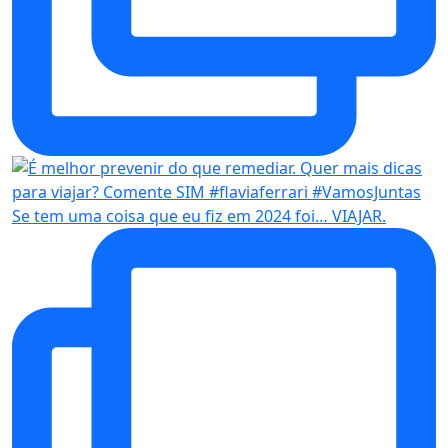
Se tem uma coisa que eu fiz em 2024 foi… VIAJAR.