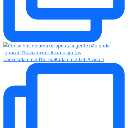
Cancelada em 2016. Exaltada em 2024. A vida é