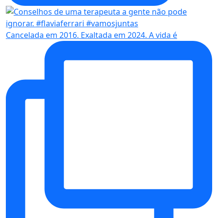
Cancelada em 2016. Exaltada em 2024. A vida é