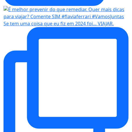
Se tem uma coisa que eu fiz em 2024 foi… VIAJAR.