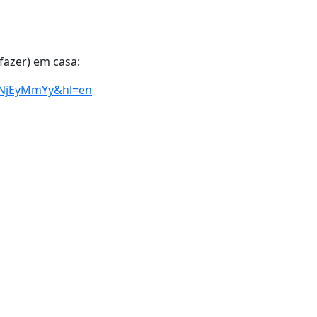
fazer) em casa:
iNjEyMmYy&hl=en