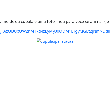
 molde da cúpula e uma foto linda para você se animar ( e 
F_KWCj_AzODUxOWZhMTktNzEyMy00ODM1LTgyMGEtZjNmNDd