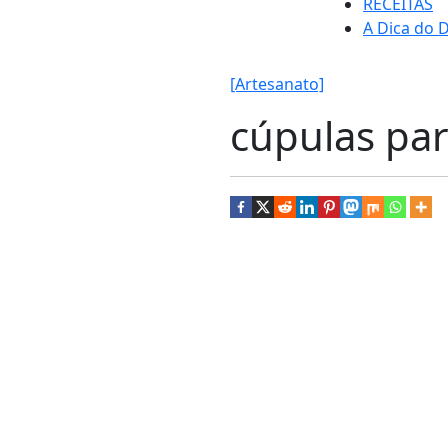
RECEITAS
A Dica do D
[Artesanato]
cúpulas par