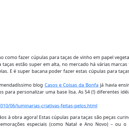
o como fazer cúpulas para taças de vinho em papel vegeta
a taças estão super em alta, no mercado há várias marca
as. E é super bacana poder fazer estas cúpulas para ta
comendadíssimo blog
Casos e Coisas da Bonfa
já havia ensi
para personalizar uma base lisa. As 54 (!) diferentes id
10/06/luminarias-criativas-feitas-pelos.html
mãos à obra agora! Estas cúpulas para taças são peças curi
omemorações especiais (como Natal e Ano Novo) – ou o 