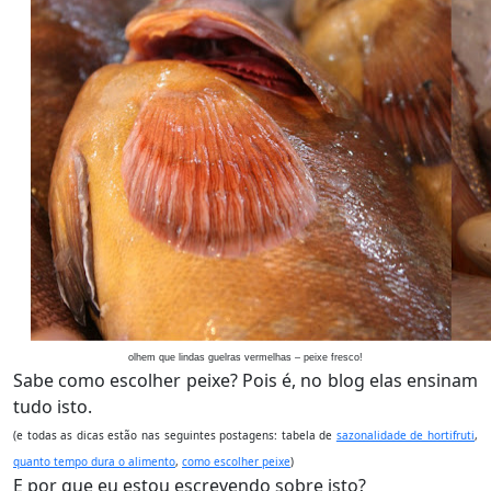
olhem que lindas guelras vermelhas – peixe fresco!
Sabe como escolher peixe? Pois é, no blog elas ensinam
tudo isto.
(e todas as dicas estão nas seguintes postagens: tabela de
sazonalidade de hortifruti
,
quanto tempo dura o alimento
,
como escolher peixe
)
E por que eu estou escrevendo sobre isto?