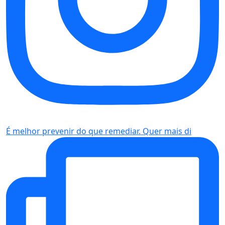
É melhor prevenir do que remediar. Quer mais di