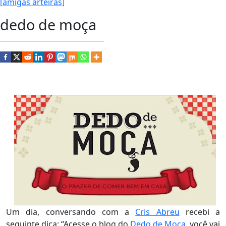
[amigas arteiras]
dedo de moça
Um dia, conversando com a
Cris Abreu
recebi a
seguinte dica: “Acesse o blog do
Dedo de Moça
, você vai