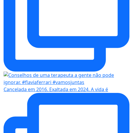
Cancelada em 2016. Exaltada em 2024. A vida é