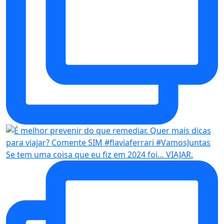
Se tem uma coisa que eu fiz em 2024 foi… VIAJAR.