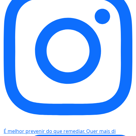
É melhor prevenir do que remediar. Quer mais di