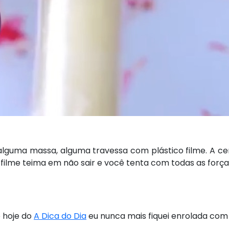
lguma massa, alguma travessa com plástico filme. A cen
 filme teima em não sair e você tenta com todas as forç
e hoje do
A Dica do Dia
eu nunca mais fiquei enrolada com 