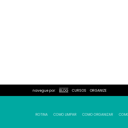
navegue por:
BLOG
CURSOS
ORGANIZE
ROTINA
COMO LIMPAR
COMO ORGANIZAR
COM