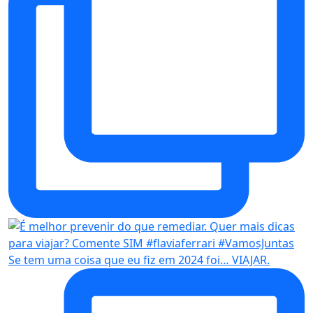
Se tem uma coisa que eu fiz em 2024 foi… VIAJAR.