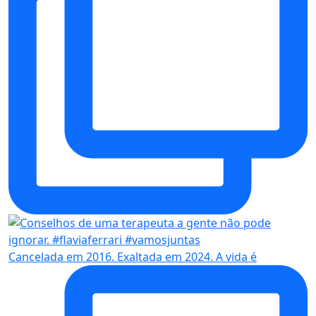
Cancelada em 2016. Exaltada em 2024. A vida é