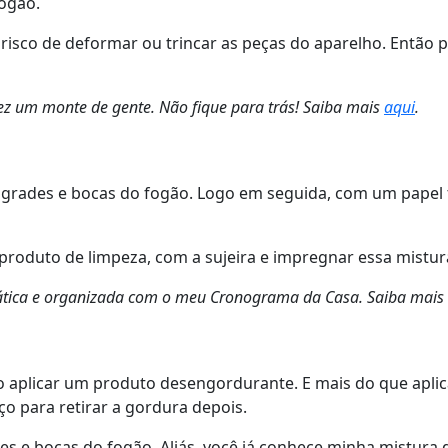
fogão.
risco de deformar ou trincar as peças do aparelho. Então 
z um monte de gente. Não fique para trás! Saiba mais
aqui
.
grades e bocas do fogão. Logo em seguida, com um papel to
 produto de limpeza, com a sujeira e impregnar essa mistur
prática e organizada com o meu Cronograma da Casa. Saiba mais
o aplicar um produto desengordurante. E mais do que aplic
o para retirar a gordura depois.
es e bocas do fogão. Aliás, você já conhece minha mistura 