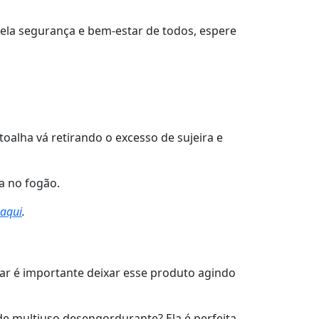
pela segurança e bem-estar de todos, espere
alha vá retirando o excesso de sujeira e
a no fogão.
aqui
.
ar é importante deixar esse produto agindo
de multiuso desengordurante? Ela é perfeita