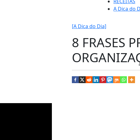
RECEITAS
A Dica do D
[A Dica do Dia]
8 FRASES P
ORGANIZA