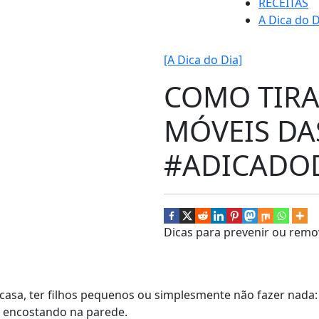
RECEITAS
A Dica do D
[A Dica do Dia]
COMO TIR
MÓVEIS DA
#ADICADO
Dicas para prevenir ou remo
asa, ter filhos pequenos ou simplesmente não fazer nada
 encostando na parede.