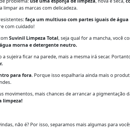
o de problema:
use uma esponja de limpeza
, nova e seca,
c
ra limpar as marcas com delicadeza.
esistentes:
faça um multiuso com partes iguais de água 
re com cuidado!
 com
Suvinil Limpeza Total
, seja qual for a mancha, você c
água morna e detergente neutro.
ujeira ficar na parede, mais a mesma irá secar. Portanto, 
r.
ntro para fora
. Porque isso espalharia ainda mais o produt
ndes.
eus movimentos, mais chances de arrancar a pigmentação da
a limpeza!
indas, não é? Por isso, separamos mais algumas para você