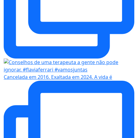
Cancelada em 2016. Exaltada em 2024. A vida é