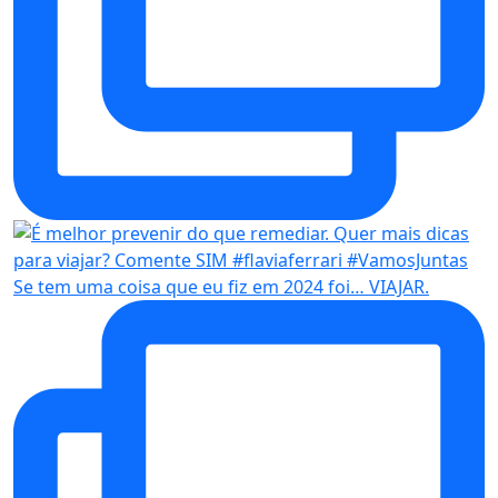
Se tem uma coisa que eu fiz em 2024 foi… VIAJAR.